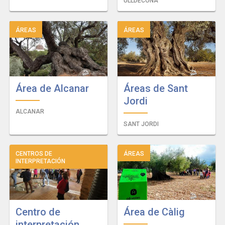
ULLDECONA
ÁREAS
ÁREAS
Área de Alcanar
Áreas de Sant
Jordi
ALCANAR
SANT JORDI
CENTROS DE
ÁREAS
INTERPRETACIÓN
Centro de
Área de Càlig
interpretación