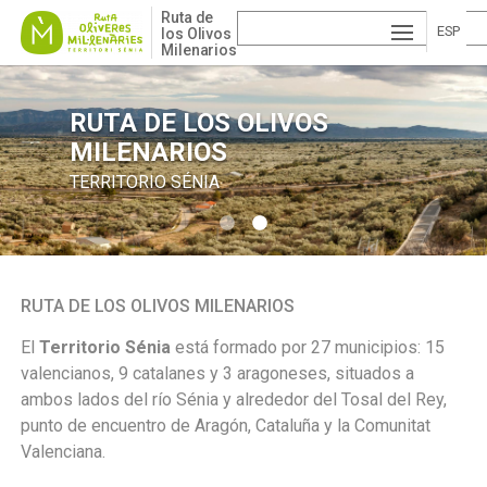
Pasar
Ruta de
al
ESP
los Olivos
Milenarios
contenido
AÑ
EN
principal
OL
GLI
VA
RUTA DE LOS OLIVOS
RUTA DE LOS OLIVOS
MILENARIOS
MILENARIOS
SH
LE
TERRITORIO SÉNIA
TERRITORIO SÉNIA
NCI
À
RUTA DE LOS OLIVOS MILENARIOS
El
Territorio Sénia
está formado por 27 municipios: 15
valencianos, 9 catalanes y 3 aragoneses, situados a
ambos lados del río Sénia y alrededor del Tosal del Rey,
punto de encuentro de Aragón, Cataluña y la Comunitat
Valenciana.