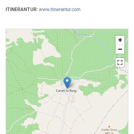
ITINERANTUR:
www.itinerantur.com
+
−