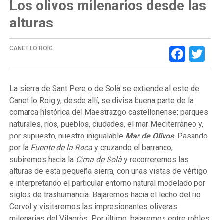
Los olivos milenarios desde las
alturas
Face
Tw
CANET LO ROIG
La sierra de Sant Pere o de Solà se extiende al este de
Canet lo Roig y, desde allí, se divisa buena parte de la
comarca histórica del Maestrazgo castellonense: parques
naturales, ríos, pueblos, ciudades, el mar Mediterráneo y,
por supuesto, nuestro inigualable
Mar de Olivos
. Pasando
por la
Fuente de la Roca
y cruzando el barranco,
subiremos hacia la
Cima de Solà
y recorreremos las
alturas de esta pequeña sierra, con unas vistas de vértigo
e interpretando el particular entorno natural modelado por
siglos de trashumancia. Bajaremos hacia el lecho del río
Cervol y visitaremos las impresionantes oliveras
milenarias del Vilagròs. Por último, bajaremos entre robles