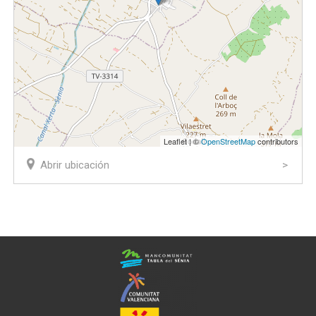
Leaflet | ©
OpenStreetMap
contributors
Abrir ubicación