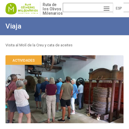
Pasar
Ruta de
al
ESP
los Olivos
Milenarios
contenido
AÑ
EN
principal
Viaja
OL
GLI
VA
SH
LE
Visita al Molí de la Creu y cata de aceites
Sobrescribir
NCI
enlaces
ACTIVIDADES
À
de
ayuda
a
la
navegación