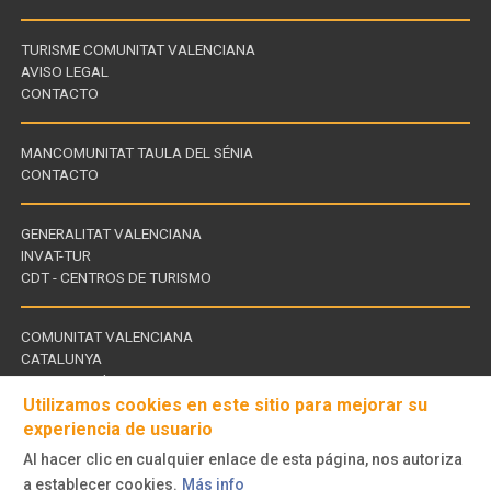
TURISME COMUNITAT VALENCIANA
AVISO LEGAL
CONTACTO
MANCOMUNITAT TAULA DEL SÉNIA
CONTACTO
GENERALITAT VALENCIANA
INVAT-TUR
Links
CDT - CENTROS DE TURISMO
of
interest
COMUNITAT VALENCIANA
CATALUNYA
Links
TERRES DE L'EBRE
of
Utilizamos cookies en este sitio para mejorar su
interest
experiencia de usuario
Al hacer clic en cualquier enlace de esta página, nos autoriza
Follow
a establecer cookies.
Más info