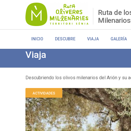
Pasar
al
Ruta de lo
contenido
Milenarios
principal
INICIO
DESCUBRE
VIAJA
GALERÍA
Viaja
Descubriendo los olivos milenarios del Arión y su a
Sobrescribir
ACTIVIDADES
enlaces
de
ayuda