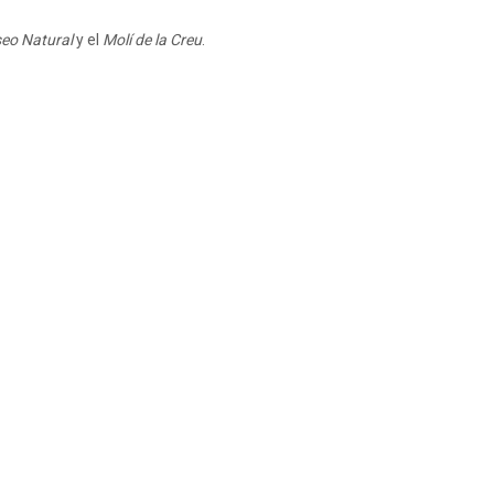
eo Natural
y el
Molí de la Creu
.