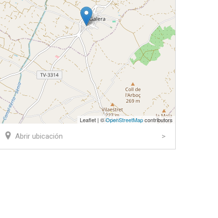
Leaflet | ©
OpenStreetMap
contributors
Abrir ubicación