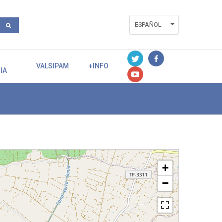
ESPAÑOL
ENGLISH
VALENCIÀ
VALSIPAM
+INFO
IA
+
−