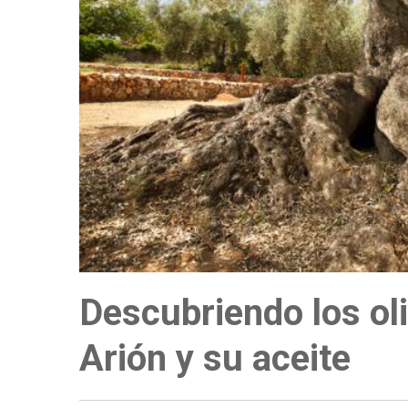
a
la
navegación
Descubriendo los oli
Arión y su aceite