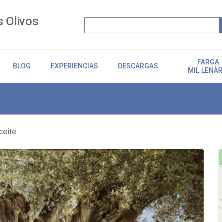
s Olivos
FARGA
BLOG
EXPERIENCIAS
DESCARGAS
MIL·LENÀR
ceite