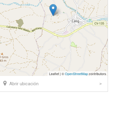
Leaflet | ©
OpenStreetMap
contributors
Abrir ubicación
ook
tter