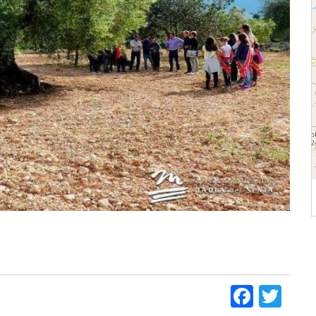
Faceb
Twi