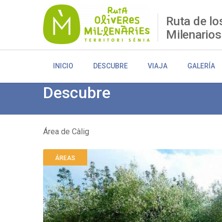
Pasar
al
Ruta de lo
contenido
Milenarios
principal
INICIO
DESCUBRE
VIAJA
GALERÍA
Descubre
Área de Càlig
Sobrescribir
ÁREAS
enlaces
de
ayuda