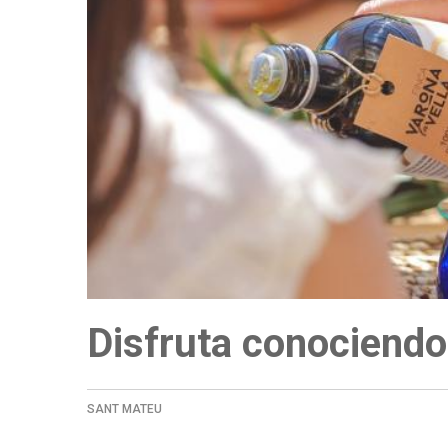
a
la
navegación
Disfruta conociend
SANT MATEU