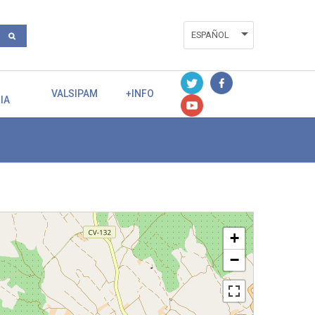
ESPAÑOL
ENGLISH
VALENCIÀ
VALSIPAM
+INFO
IA
+
−