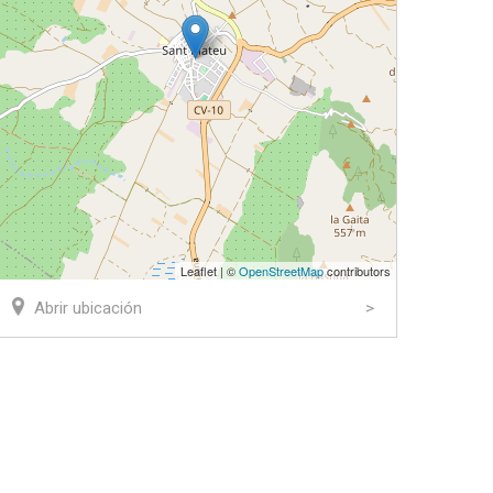
Leaflet | ©
OpenStreetMap
contributors
Abrir ubicación
ook
tter