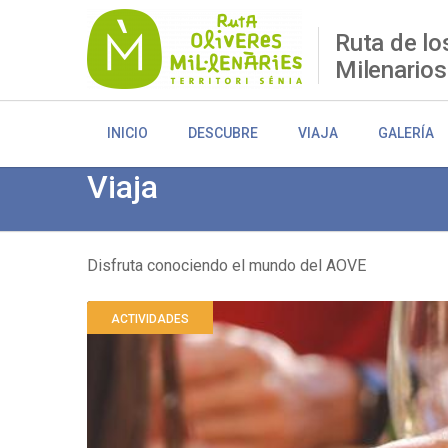
Pasar
al
Ruta de lo
contenido
Milenarios
principal
INICIO
DESCUBRE
VIAJA
GALERÍA
Viaja
Disfruta conociendo el mundo del AOVE
Sobrescribir
ACTIVIDADES
enlaces
de
ayuda