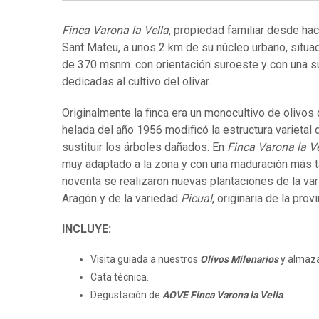
Finca Varona la Vella
, propiedad familiar desde ha
Sant Mateu, a unos 2 km de su núcleo urbano, situa
de 370 msnm. con orientación suroeste y con una su
dedicadas al cultivo del olivar.
Originalmente la finca era un monocultivo de olivos
helada del año 1956 modificó la estructura varietal
sustituir los árboles dañados. En
Finca Varona la Ve
muy adaptado a la zona y con una maduración más t
noventa se realizaron nuevas plantaciones de la va
Aragón y de la variedad
Picual
, originaria de la prov
INCLUYE:
Visita guiada a nuestros
Olivos Milenarios
y almaza
Cata técnica.
Degustación de
AOVE Finca Varona la Vella
.