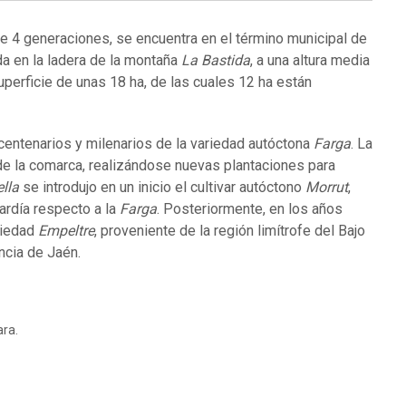
ce 4 generaciones, se encuentra en el término municipal de
da en la ladera de la montaña
La Bastida
, a una altura media
perficie de unas 18 ha, de las cuales 12 ha están
 centenarios y milenarios de la variedad autóctona
Farga
. La
 de la comarca, realizándose nuevas plantaciones para
lla
se introdujo en un inicio el cultivar autóctono
Morrut
,
ardía respecto a la
Farga
. Posteriormente, en los años
riedad
Empeltre
, proveniente de la región limítrofe del Bajo
incia de Jaén.
ra.