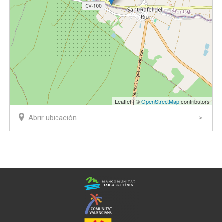
Leaflet | ©
OpenStreetMap
contributors
Abrir ubicación