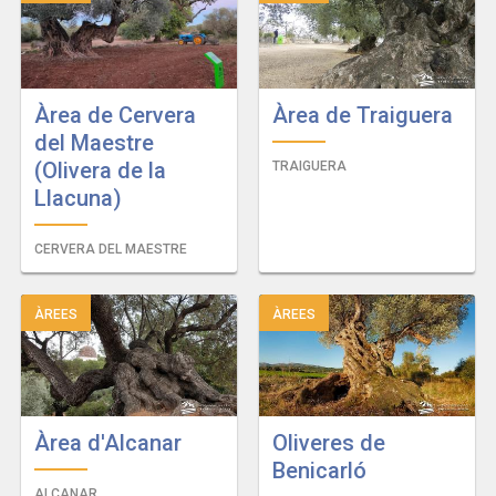
Àrea de Cervera
Àrea de Traiguera
del Maestre
(Olivera de la
TRAIGUERA
Llacuna)
CERVERA DEL MAESTRE
ÀREES
ÀREES
Àrea d'Alcanar
Oliveres de
Benicarló
ALCANAR