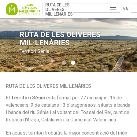
Skip
RUTA DE LES
to
VA
OLIVERES
MIL·LENÀRIES
main
ESP
LE
content
AÑ
EN
NCI
RUTA DE LES OLIVERES
RUTA DE LES OLIVERES
MIL·LENÀRIES
MIL·LENÀRIES
OL
GLI
À
Territori Sénia
Territori Sénia
SH
RUTA DE LES OLIVERES MIL·LENÀRIES
El
Territori Sénia
està format per 27 municipis: 15 de
valencians, 9 de catalans i 3 d'aragonesos, situats a banda
i banda del riu Sénia i al voltant del Tossal del Rei, punt de
trobada d'Aragó, Catalunya i la Comunitat Valenciana.
En aquest territori trobaràs la major concentració del món