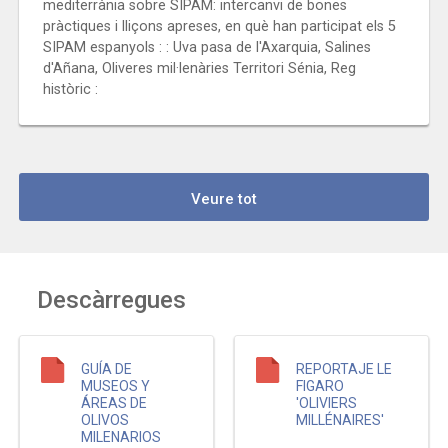
mediterrània sobre SIPAM: intercanvi de bones
pràctiques i lliçons apreses, en què han participat els 5
SIPAM espanyols : : Uva pasa de l'Axarquia, Salines
d'Añana, Oliveres mil·lenàries Territori Sénia, Reg
històric :
Veure tot
Descàrregues
GUÍA DE
REPORTAJE LE
MUSEOS Y
FIGARO
ÁREAS DE
'OLIVIERS
OLIVOS
MILLÉNAIRES'
MILENARIOS