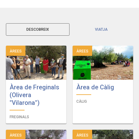
DESCOBREIX
VIATJA
ÀREES
ÀREES
Àrea de Freginals
Àrea de Càlig
(Olivera
"Vilarona")
CÀLIG
FREGINALS
ÀREES
ÀREES