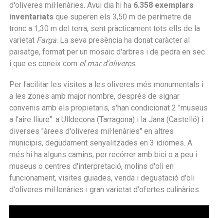
d'oliveres mil·lenàries. Avui dia hi ha
6.358 exemplars
inventariats
que superen els 3,50 m de perímetre de
tronc a 1,30 m del terra, sent pràcticament tots ells de la
varietat
Farga
. La seva presència ha donat caràcter al
paisatge, format per un mosaic d'arbres i de pedra en sec
i que es coneix com
el mar d'oliveres
.
Per facilitar les visites a les oliveres més monumentals i
a les zones amb major nombre, després de signar
convenis amb els propietaris, s'han condicionat 2 "museus
a l'aire lliure": a Ulldecona (Tarragona) i la Jana (Castelló) i
diverses "àrees d'oliveres mil·lenàries" en altres
municipis, degudament senyalitzades en 3 idiomes. A
més hi ha alguns camins, per recórrer amb bici o a peu i
museus o centres d'interpretació, molins d'oli en
funcionament, visites guiades, venda i degustació d'oli
d'oliveres mil·lenàries i gran varietat d'ofertes culinàries.