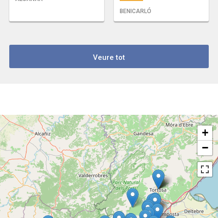
BENICARLÓ
Veure tot
+
−