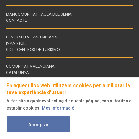
MANCOMUNITAT TAULA DEL SÉNIA
CONTACTE
GENERALITAT VALENCIANA
INVAT-TUR
Enllaços
CDT - CENTROS DE TURISMO
d'interès
COMUNITAT VALENCIANA
CATALUNYA
Enllaços
TERRES DE L'EBRE
d'interès
En aquest lloc web utilitzem cookies per a millorar la
teva experiència d'usuari
Al fer clic a qualsevol enllaç d'aquesta pàgina, ens autoritza a
Visita'ns
establir cookies.
Més informació
a
© Turisme Comunitat Valenciana. Tots els drets reservats.
Acceptar