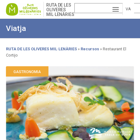
Skip
RUTA DE LES
to
VA
OLIVERES
MIL·LENÀRIES
main
ESP
LE
content
Viatja
AÑ
EN
NCI
OL
GLI
À
RUTA DE LES OLIVERES MIL·LENÀRIES
Recursos
Restaurant El
Cortijo
Breadcrumb
SH
GASTRONOMIA