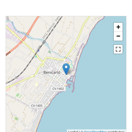
+
−
Leaflet | ©
OpenStreetMap
contributors