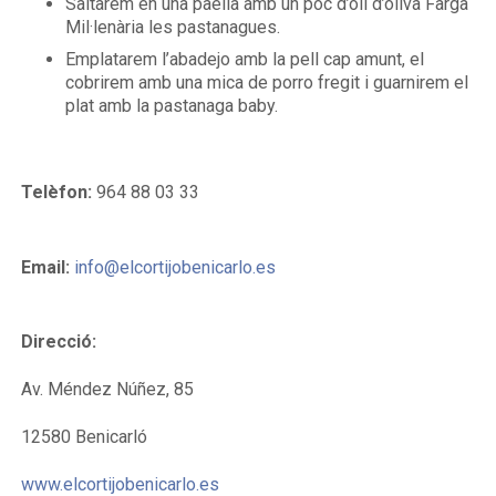
Saltarem en una paella amb un poc d’oli d’oliva Farga
Mil·lenària les pastanagues.
Emplatarem l’abadejo amb la pell cap amunt, el
cobrirem amb una mica de porro fregit i guarnirem el
plat amb la pastanaga baby.
Telèfon:
964 88 03 33
Email:
info@elcortijobenicarlo.es
Direcció:
Av. Méndez Núñez, 85
12580 Benicarló
www.elcortijobenicarlo.es