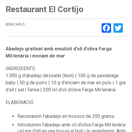
Restaurant El Cortijo
Face
Tw
BENICARLÓ
Abadejo gratinat amb emulsió d’oli d’oliva Farga
Mil·lenària i enciam de mar
INGREDIENTS
1.000 g d’abadejo dessalat (llom) | 100 g de pastanaga
baby | 50 g de porro | 10 g d’enciam de mar en pols | 1 gra
d’all | sal | farina | 200 ml d’oli d’oliva Farga Mil·lenària
ELABORACIÓ
Racionarem l’abadejo en trossos de 200 grams.
Introduirem l’abadejo amb oli d’oliva Farga Mil·lenària
i el gra d’all en una bossa al buit i la segellarem. Amb