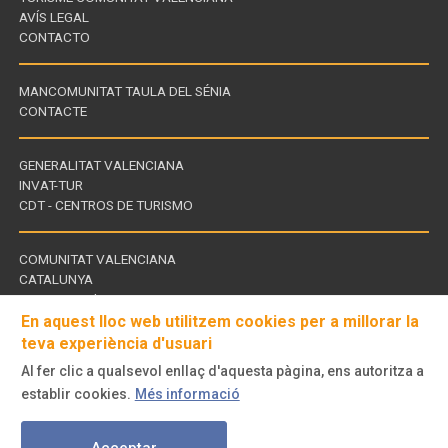
AVÍS LEGAL
CONTACTO
MANCOMUNITAT TAULA DEL SÉNIA
CONTACTE
GENERALITAT VALENCIANA
INVAT-TUR
Enllaços
CDT - CENTROS DE TURISMO
d'interès
COMUNITAT VALENCIANA
CATALUNYA
Enllaços
TERRES DE L'EBRE
d'interès
En aquest lloc web utilitzem cookies per a millorar la
teva experiència d'usuari
Al fer clic a qualsevol enllaç d'aquesta pàgina, ens autoritza a
Visita'ns
establir cookies.
Més informació
a
© Turisme Comunitat Valenciana. Tots els drets reservats.