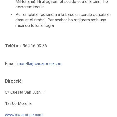
Mil·lenària). Hi afegirem el suc de coure la carn i ho
deixarem reduir.
Per emplatar: posarem a la base un cercle de salsa i
damunt el timbal. Per acabar, ho ratllarem amb una
mica de tòfona negra.
Telèfon:
964 16 03 36
Email:
morella@casaroque.com
Direcció:
C/ Cuesta San Juan, 1
12300 Morella
www.casaroque.com