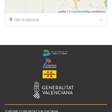
Leaflet | ©
OpenStreetMap
contributors
Obri la ubicació
TURISME COMUNITAT VALENCIANA