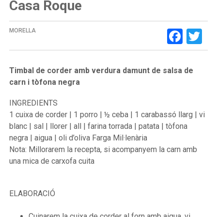
Casa Roque
Face
Tw
MORELLA
Timbal de corder amb verdura damunt de salsa de
carn i tòfona negra
INGREDIENTS
1 cuixa de corder | 1 porro | ½ ceba | 1 carabassó llarg | vi
blanc | sal | llorer | all | farina torrada | patata | tòfona
negra | aigua | oli d’oliva Farga Mil·lenària
Nota: Millorarem la recepta, si acompanyem la carn amb
una mica de carxofa cuita
ELABORACIÓ
Cuinarem la cuixa de corder al forn amb aigua, vi