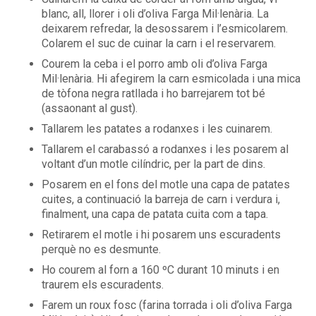
blanc, all, llorer i oli d’oliva Farga Mil·lenària. La
deixarem refredar, la desossarem i l’esmicolarem.
Colarem el suc de cuinar la carn i el reservarem.
Courem la ceba i el porro amb oli d’oliva Farga
Mil·lenària. Hi afegirem la carn esmicolada i una mica
de tòfona negra ratllada i ho barrejarem tot bé
(assaonant al gust).
Tallarem les patates a rodanxes i les cuinarem.
Tallarem el carabassó a rodanxes i les posarem al
voltant d’un motle cilíndric, per la part de dins.
Posarem en el fons del motle una capa de patates
cuites, a continuació la barreja de carn i verdura i,
finalment, una capa de patata cuita com a tapa.
Retirarem el motle i hi posarem uns escuradents
perquè no es desmunte.
Ho courem al forn a 160 ºC durant 10 minuts i en
traurem els escuradents.
Farem un roux fosc (farina torrada i oli d’oliva Farga