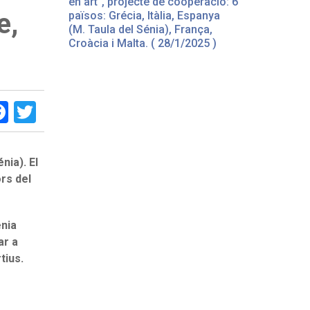
en art”, projecte de cooperació: 6
e,
països: Grécia, Itàlia, Espanya
(M. Taula del Sénia), França,
Croàcia i Malta. ( 28/1/2025 )
Facebook
Twitter
nia). El
rs del
énia
ar a
tius.