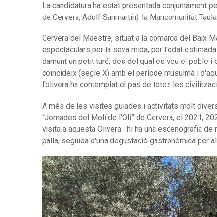
La candidatura ha estat presentada conjuntament pel
de Cervera, Adolf Sanmartín), la Mancomunitat Taula d
Cervera del Maestre, situat a la comarca del Baix Ma
espectaculars per la seva mida, per l'edat estimada i 
damunt un petit turó, des del qual es veu el poble i
coincideix (segle X) amb el període musulmà i d'aquí e
l'olivera ha contemplat el pas de totes les civilitzac
A més de les visites guiades i activitats molt divers
“Jornades del Molí de l'Oli” de Cervera, el 2021, 20
visita a aquesta Olivera i hi ha una escenografia de 
palla, seguida d'una degustació gastronòmica per als