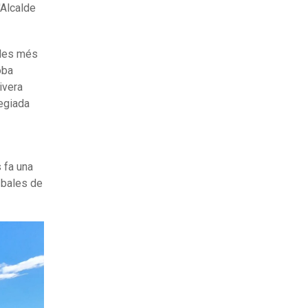
'Alcalde
e les més
oba
ivera
legiada
s fa una
e bales de