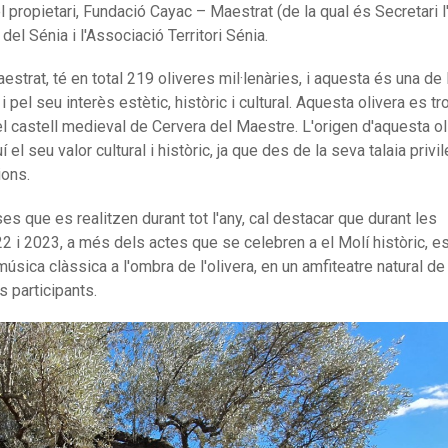
 propietari, Fundació Cayac – Maestrat (de la qual és Secretari l
el Sénia i l'Associació Territori Sénia.
estrat, té en total 219 oliveres mil·lenàries, i aquesta és una d
pel seu interès estètic, històric i cultural. Aquesta olivera es tr
 el castell medieval de Cervera del Maestre. L'origen d'aquesta ol
l seu valor cultural i històric, ja que des de la seva talaia privi
ions.
es que es realitzen durant tot l'any, cal destacar que durant les
22 i 2023, a més dels actes que se celebren a el Molí històric, e
música clàssica a l'ombra de l'olivera, en un amfiteatre natural d
 participants.