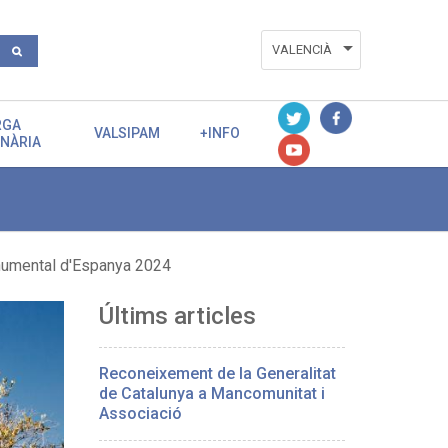
VALENCIÀ
ESPAÑOL
RGA
ENGLISH
VALSIPAM
+INFO
ENÀRIA
numental d'Espanya 2024
Últims articles
Reconeixement de la Generalitat
de Catalunya a Mancomunitat i
Associació