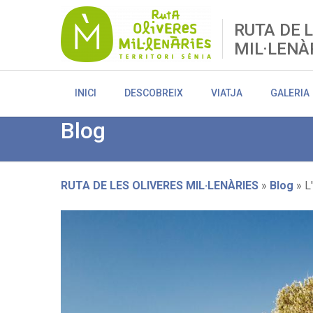
Skip
to
RUTA DE 
main
MIL·LENÀ
content
INICI
DESCOBREIX
VIATJA
GALERIA
Blog
RUTA DE LES OLIVERES MIL·LENÀRIES
Blog
L'
Breadcrumb