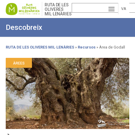
Skip
RUTA DE LES
to
VA
OLIVERES
MIL·LENÀRIES
main
ESP
LE
content
Descobreix
AÑ
EN
NCI
OL
GLI
À
RUTA DE LES OLIVERES MIL·LENÀRIES
Recursos
Àrea de Godall
Breadcrumb
SH
ÀREES