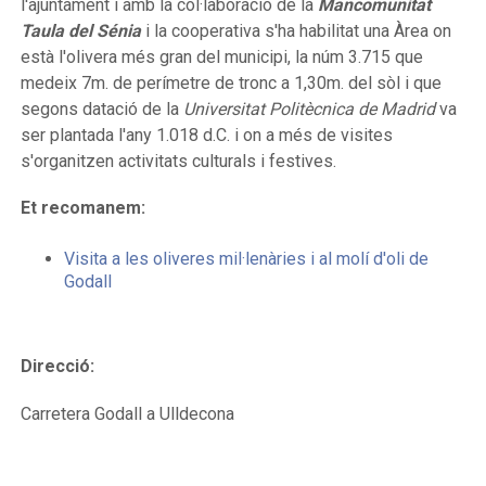
l'ajuntament i amb la col·laboració de la
Mancomunitat
Taula del Sénia
i la cooperativa s'ha habilitat una Àrea on
està l'olivera més gran del municipi, la núm 3.715 que
medeix 7m. de perímetre de tronc a 1,30m. del sòl i que
segons datació de la
Universitat Politècnica de Madrid
va
ser plantada l'any 1.018 d.C. i on a més de visites
s'organitzen activitats culturals i festives.
Et recomanem:
Visita a les oliveres mil·lenàries i al molí d'oli de
Godall
Direcció:
Carretera Godall a Ulldecona