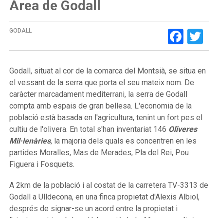
Àrea de Godall
Face
Tw
GODALL
Godall, situat al cor de la comarca del Montsià, se situa en
el vessant de la serra que porta el seu mateix nom. De
caràcter marcadament mediterrani, la serra de Godall
compta amb espais de gran bellesa. L'economia de la
població està basada en l'agricultura, tenint un fort pes el
cultiu de l'olivera. En total s'han inventariat 146
Oliveres
Mil·lenàries
, la majoria dels quals es concentren en les
partides Moralles, Mas de Merades, Pla del Rei, Pou
Figuera i Fosquets.
A 2km de la població i al costat de la carretera TV-3313 de
Godall a Ulldecona, en una finca propietat d'Alexis Albiol,
després de signar-se un acord entre la propietat i