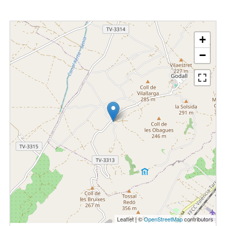
+
−
Leaflet | ©
OpenStreetMap
contributors