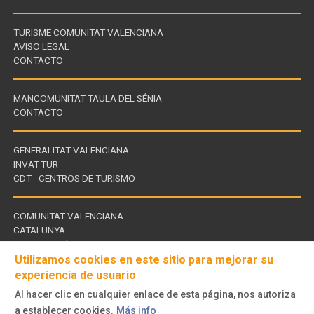
TURISME COMUNITAT VALENCIANA
AVISO LEGAL
CONTACTO
MANCOMUNITAT TAULA DEL SÉNIA
CONTACTO
GENERALITAT VALENCIANA
INVAT-TUR
Links
CDT - CENTROS DE TURISMO
of
interest
COMUNITAT VALENCIANA
CATALUNYA
Links
TERRES DE L'EBRE
of
Utilizamos cookies en este sitio para mejorar su
interest
experiencia de usuario
Al hacer clic en cualquier enlace de esta página, nos autoriza
Follow
a establecer cookies.
Más info