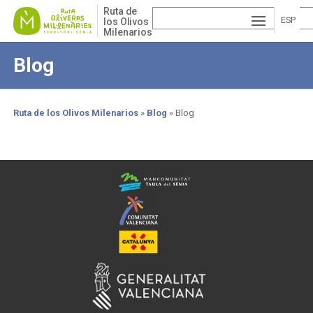
Pasar
Ruta de
al
ESP
los Olivos
Milenarios
contenido
AÑ
EN
principal
Blog
OL
GLI
VA
SH
LE
Ruta de los Olivos Milenarios
Blog
Blog
NCI
Sobrescribir
enlaces
À
de
ayuda
a
la
navegación