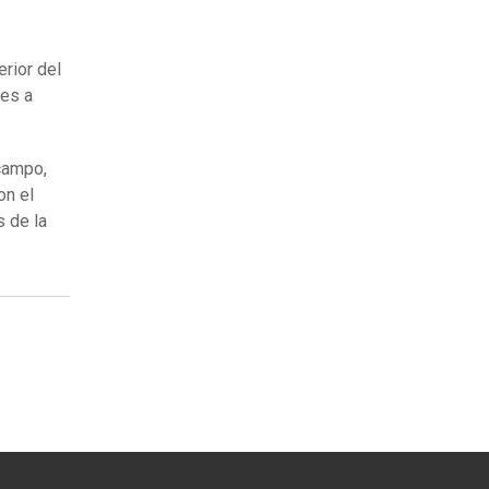
erior del
tes a
campo,
on el
s de la