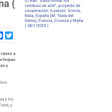
na (
OTRart “transformar los
residuos en arte”, proyecto de
cooperación: 6 países: Grecia,
Italia, España (M. Taula del
Sénia), Francia, Croacia y Malta.
( 28/1/2025 )
Facebook
Twitter
rráneo a
rticipan
ñón y
livos
ia y los
Ferré, y