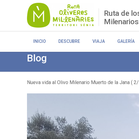
Pasar
al
Ruta de lo
contenido
Milenarios
principal
INICIO
DESCUBRE
VIAJA
GALERÍA
Blog
Nueva vida al Olivo Milenario Muerto de la Jana ( 2
Sobrescribir
enlaces
de
ayuda