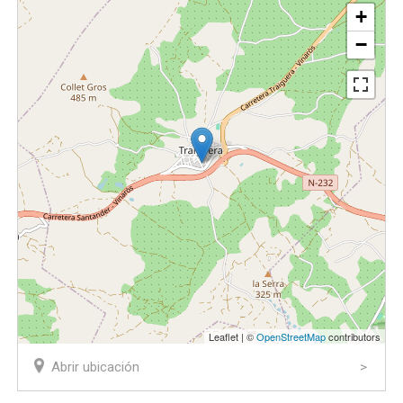
+
−
Leaflet | ©
OpenStreetMap
contributors
Abrir ubicación