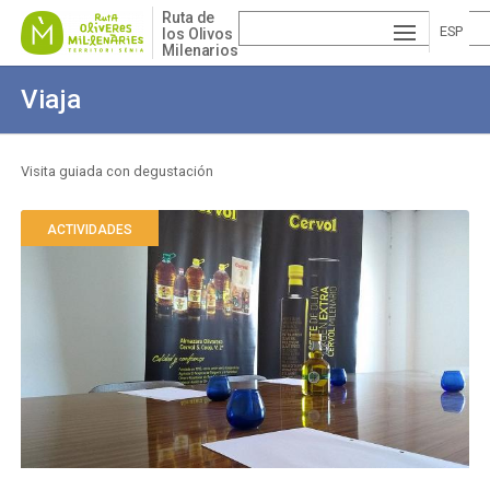
Pasar
Ruta de
al
ESP
los Olivos
Milenarios
contenido
AÑ
EN
principal
Viaja
OL
GLI
VA
SH
LE
Visita guiada con degustación
Sobrescribir
NCI
enlaces
ACTIVIDADES
À
de
ayuda
a
la
navegación