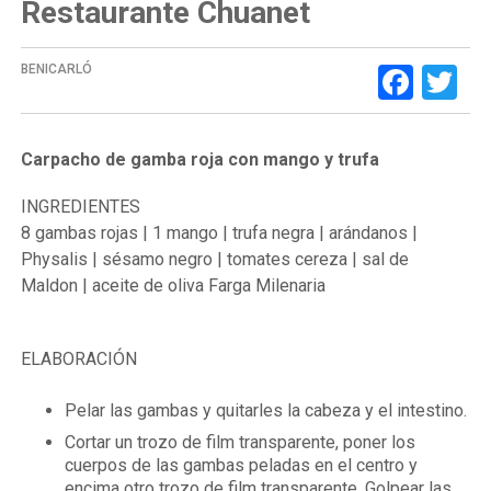
Restaurante Chuanet
Face
Tw
BENICARLÓ
Carpacho de gamba roja con mango y trufa
INGREDIENTES
8 gambas rojas | 1 mango | trufa negra | arándanos |
Physalis | sésamo negro | tomates cereza | sal de
Maldon | aceite de oliva Farga Milenaria
ELABORACIÓN
Pelar las gambas y quitarles la cabeza y el intestino.
Cortar un trozo de film transparente, poner los
cuerpos de las gambas peladas en el centro y
encima otro trozo de film transparente. Golpear las