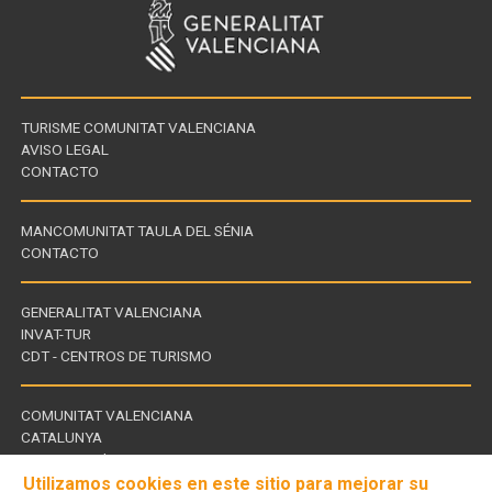
TURISME COMUNITAT VALENCIANA
AVISO LEGAL
CONTACTO
MANCOMUNITAT TAULA DEL SÉNIA
CONTACTO
GENERALITAT VALENCIANA
INVAT-TUR
Links
CDT - CENTROS DE TURISMO
of
interest
COMUNITAT VALENCIANA
CATALUNYA
Links
TERRES DE L'EBRE
of
Utilizamos cookies en este sitio para mejorar su