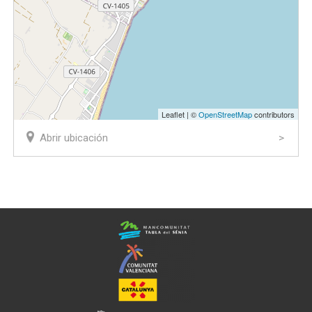
Leaflet | ©
OpenStreetMap
contributors
Abrir ubicación